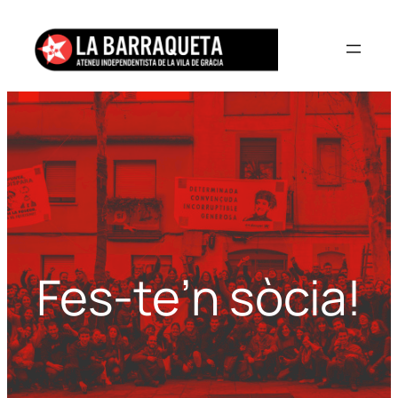
Vés
al
contingut
Fes-te’n sòcia!