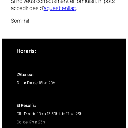
Si no veus correctament el formulari, hi pots
accedir des d’
aquest enllaç
.
Som-hi!
Horaris:
L’Ateneu:
DLL a DV
de 18h a 20h
El Resolís:
Dll. i Dm. de 10h a 13.30h i de 17h a 23h
Dc. de 17h a 23h