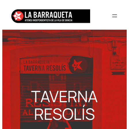
Vés
al
contingut
TAVERNA
RESOLÍS