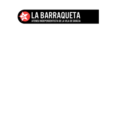
Vés
al
contingut