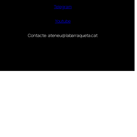
Telegram
Youtube
Contacte: ateneu@labarraqueta.cat