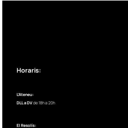
Horaris:
L’Ateneu:
DLL a DV
de 18h a 20h
El Resolís: