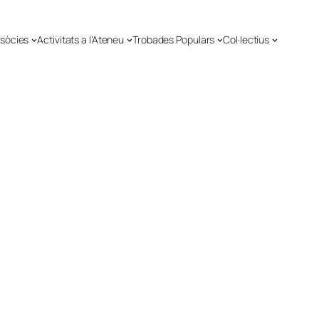
 sòcies
Activitats a l’Ateneu
Trobades Populars
Col·lectius
r