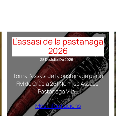
L’assasí de la pastanaga
2026
28 De Juliol De 2026
Torna l’assasí de la pastanaga per la
FM de Gràcia 26! Normes Assassí
Pastanaga Vila…
Més informacions