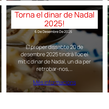
Torna el dinar de Nadal
2025!
6 De Desembre De 2025
El proper dissabte 20 de
desembre 2025 tindrà lloc el
mític dinar de Nadal, un dia per
retrobar-nos,…
Més informacions