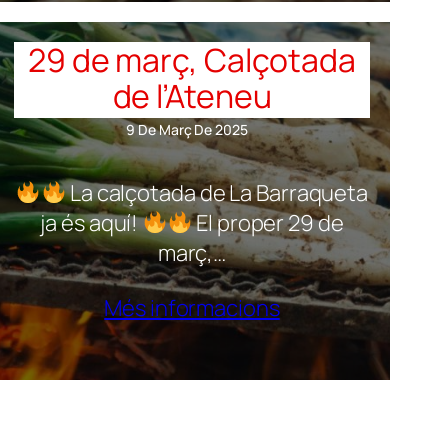
29 de març, Calçotada
de l’Ateneu
9 De Març De 2025
La calçotada de La Barraqueta
ja és aquí!
El proper 29 de
març,…
Més informacions