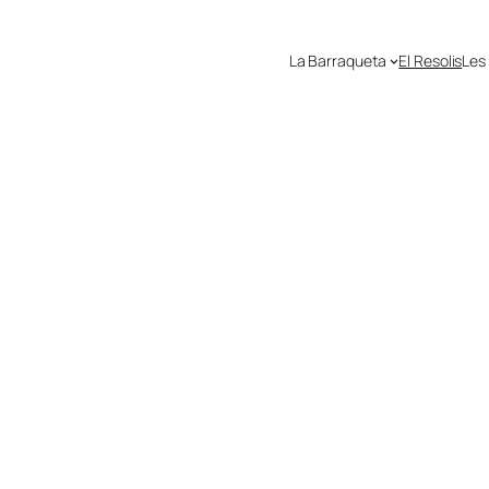
La Barraqueta
El Resolis
Les
Festa Majo