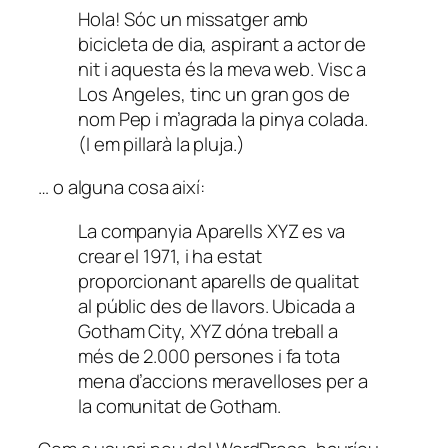
Hola! Sóc un missatger amb
bicicleta de dia, aspirant a actor de
nit i aquesta és la meva web. Visc a
Los Angeles, tinc un gran gos de
nom Pep i m’agrada la pinya colada.
(I em pillarà la pluja.)
… o alguna cosa així:
La companyia Aparells XYZ es va
crear el 1971, i ha estat
proporcionant aparells de qualitat
al públic des de llavors. Ubicada a
Gotham City, XYZ dóna treball a
més de 2.000 persones i fa tota
mena d’accions meravelloses per a
la comunitat de Gotham.