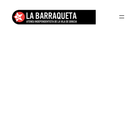
Vés
al
contingut
Pàgina
d’exemple