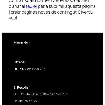
Com a usuari nou del WordPress, hauríeu
d’anar al
tauler
per a suprimir aquesta pàgina
i crear pàgines noves de contingut. Divertiu-
vos!
Horaris:
L’Ateneu:
DLL a DV
de 18h a 20h
El Resolís:
Dll. i Dm. de 10h a 13.30h i de 17h a 23h
Dc. de 17h a 23h