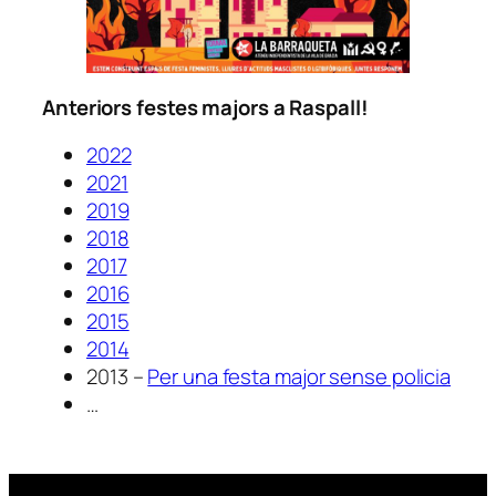
Anteriors festes majors a Raspall!
2022
2021
2019
2018
2017
2016
2015
2014
2013 –
Per una festa major sense policia
…