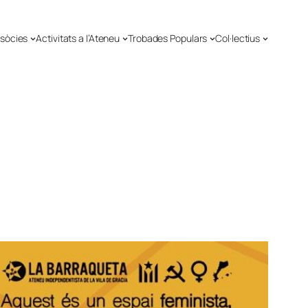
 sòcies
Activitats a l’Ateneu
Trobades Populars
Col·lectius