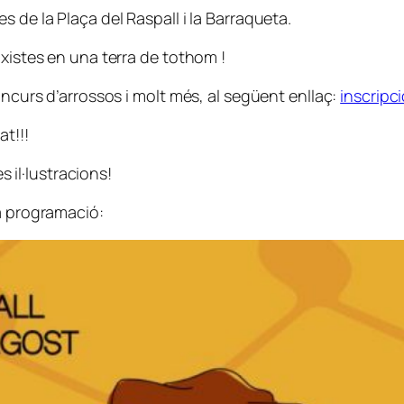
 de la Plaça del Raspall i la Barraqueta.
ixistes en una terra de tothom !
oncurs d’arrossos i molt més, al següent enllaç:
inscripc
at!!!
s il·lustracions!
la programació: