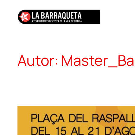
Vés
al
contingut
Autor:
Master_Ba