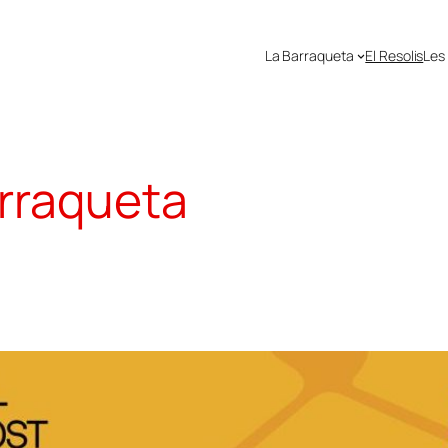
La Barraqueta
El Resolis
Les
rraqueta